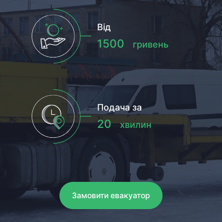
Від
1500
гривень
Подача за
20
хвилин
Замовити евакуатор