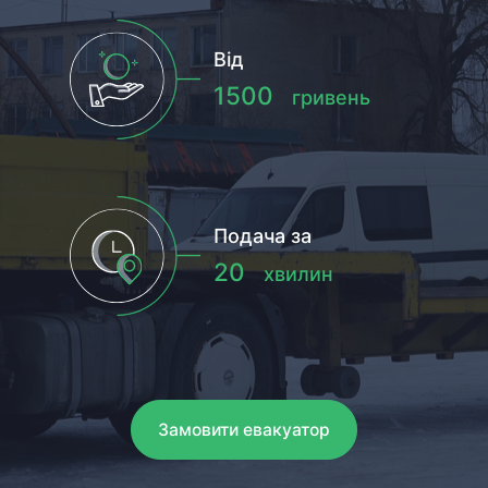
Від
1500
гривень
Подача за
20
хвилин
Замовити евакуатор