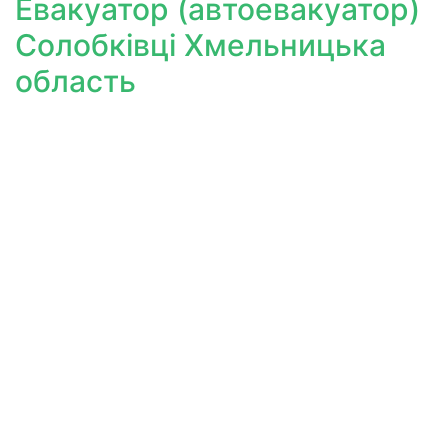
Евакуатор (автоевакуатор)
Солобківці Хмельницька
область
32162
, с. Солобківці, Ярмолинецький р-н, Хмельницька
обл., вул. Шевченко, 1.
Виклик евакуатор (автоевакуатор)
в Солобківці Хмельницької області
Замовити (викликати) евакуатор (автоевакуатор)
автомобілів в
Солобківцях
можна за телефонами:
+38(098)4394411
Дивитись на мапі
Email:
info@avtoevakyator.com.ua
Час роботи: