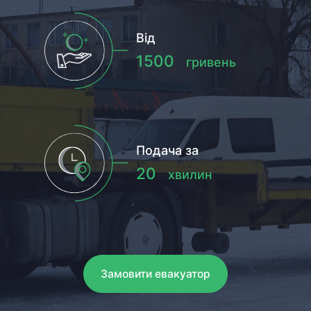
Від
1500
гривень
Подача за
20
хвилин
Замовити евакуатор